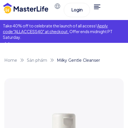
Login
Take 40% off to celebrate the launch of all access!
Apply
code "ALLACCESS40" at checkout.
Offer ends midnight PT
Saturday.
Home
Sản phẩm
Milky Gentle Cleanser