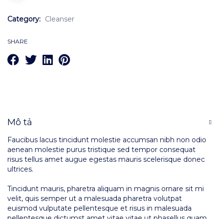
Category:
Cleanser
SHARE
Mô tả
Faucibus lacus tincidunt molestie accumsan nibh non odio
aenean molestie purus tristique sed tempor consequat
risus tellus amet augue egestas mauris scelerisque donec
ultrices.
Tincidunt mauris, pharetra aliquam in magnis ornare sit mi
velit, quis semper ut a malesuada pharetra volutpat
euismod vulputate pellentesque et risus in malesuada
pellentesque dictumst amet vitae vitae ut phasellus quam